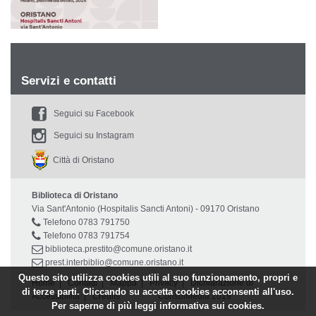
Servizi e contatti
Seguici su Facebook
Seguici su Instagram
Città di Oristano
Biblioteca di Oristano
Via Sant'Antonio (Hospitalis Sancti Antoni) - 09170 Oristano
Telefono 0783 791750
Telefono 0783 791754
biblioteca.prestito@comune.oristano.it
prest.interbiblio@comune.oristano.it
Questo sito utilizza cookies utili al suo funzionamento, propri e
Home
|
Contatti
|
Mappa
|
Privacy
|
Dichiarazione di
di terze parti. Cliccando su accetta cookies acconsenti all'uso.
Accessibilità
|
Credits
ConsulMedia 2019
Per saperne di più leggi
informativa sui cookies.