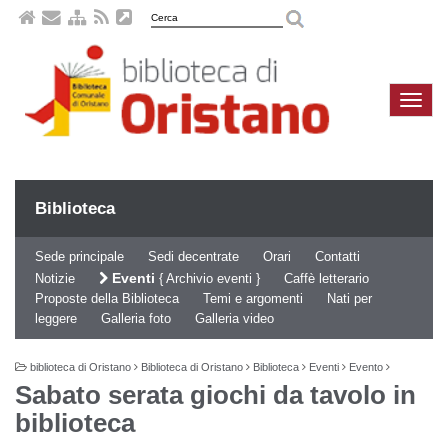
Naviga
compa
Biblioteca
Sede principale
Sedi decentrate
Orari
Contatti
Eventi
Notizie
Archivio eventi
Caffè letterario
Proposte della Biblioteca
Temi e argomenti
Nati per
leggere
Galleria foto
Galleria video
biblioteca di Oristano
Biblioteca di Oristano
Biblioteca
Eventi
Evento
Sabato serata giochi da tavolo in
biblioteca