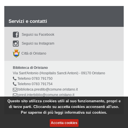
Servizi e contatti
Seguici su Facebook
Seguici su Instagram
Città di Oristano
Biblioteca di Oristano
Via Sant'Antonio (Hospitalis Sancti Antoni) - 09170 Oristano
Telefono 0783 791750
Telefono 0783 791754
biblioteca.prestito@comune.oristano.it
prest.interbiblio@comune.oristano.it
Questo sito utilizza cookies utili al suo funzionamento, propri e
Home
|
Contatti
|
Mappa
|
Privacy
|
Dichiarazione di
di terze parti. Cliccando su accetta cookies acconsenti all'uso.
Accessibilità
|
Credits
ConsulMedia 2019
Per saperne di più leggi
informativa sui cookies.
Accetta cookies