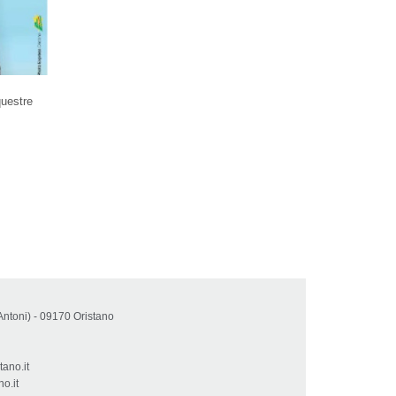
questre
Antoni) - 09170 Oristano
tano.it
o.it