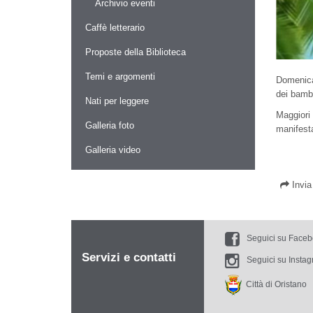
Archivio eventi
Caffè letterario
Proposte della Biblioteca
Temi e argomenti
Domenica 
dei bamb
Nati per leggere
Maggiori
Galleria foto
manifesta
Galleria video
Invi
Seguici su Face
Servizi e contatti
Seguici su Insta
Città di Oristano