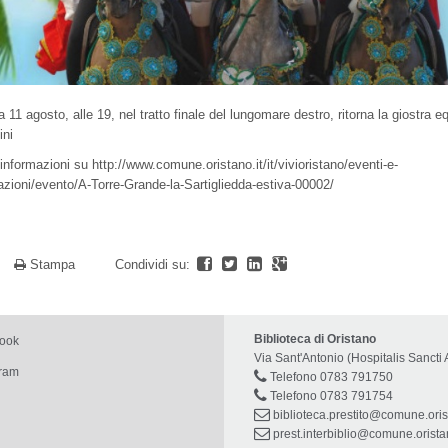
11 agosto, alle 19, nel tratto finale del lungomare destro, ritorna la giostra e
ini
 informazioni su
http://www.comune.oristano.it/it/vivioristano/eventi-e-
zioni/evento/A-Torre-Grande-la-Sartigliedda-estiva-00002/
a
Stampa
Condividi su:
Biblioteca di Oristano
book
Via Sant'Antonio (Hospitalis Sancti 
gram
Telefono 0783 791750
Telefono 0783 791754
biblioteca.prestito@comune.oris
prest.interbiblio@comune.oristan