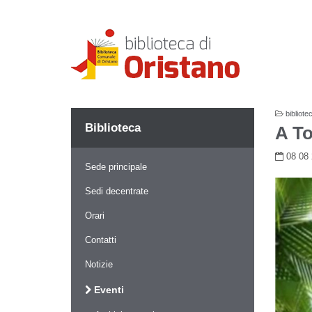
bibliote
Biblioteca
A To
08 0
Sede principale
Sedi decentrate
Orari
Contatti
Notizie
Eventi