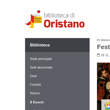
bibliote
Biblioteca
Fest
26 1
Sede principale
Sedi decentrate
Orari
Contatti
Notizie
Eventi