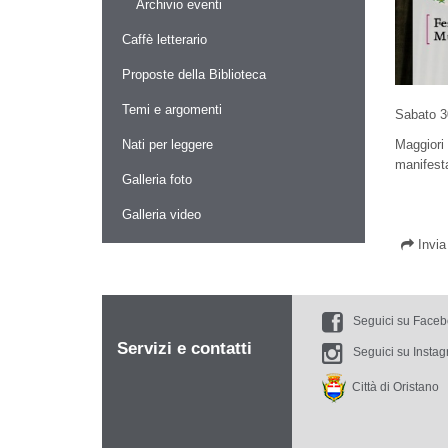
Archivio eventi
Caffè letterario
Proposte della Biblioteca
Temi e argomenti
Sabato 30
Maggiori
Nati per leggere
manifesta
Galleria foto
Galleria video
Invi
Seguici su Face
Servizi e contatti
Seguici su Insta
Città di Oristano