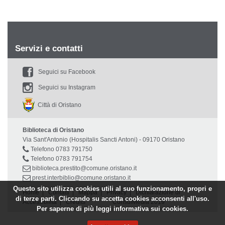
Servizi e contatti
Seguici su Facebook
Seguici su Instagram
Città di Oristano
Biblioteca di Oristano
Via Sant'Antonio (Hospitalis Sancti Antoni) - 09170 Oristano
Telefono 0783 791750
Telefono 0783 791754
biblioteca.prestito@comune.oristano.it
prest.interbiblio@comune.oristano.it
Questo sito utilizza cookies utili al suo funzionamento, propri e
Home
|
Contatti
|
Mappa
|
Privacy
|
Dichiarazione di
di terze parti. Cliccando su accetta cookies acconsenti all'uso.
Accessibilità
|
Credits
ConsulMedia 2019
Per saperne di più leggi
informativa sui cookies.