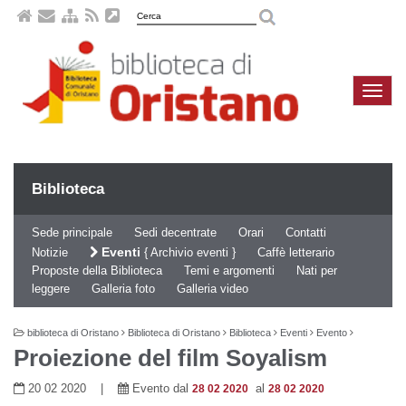
Naviga
compa
Biblioteca
Sede principale
Sedi decentrate
Orari
Contatti
Eventi
Notizie
Archivio eventi
Caffè letterario
Proposte della Biblioteca
Temi e argomenti
Nati per
leggere
Galleria foto
Galleria video
biblioteca di Oristano
Biblioteca di Oristano
Biblioteca
Eventi
Evento
Proiezione del film Soyalism
20 02 2020 |
Evento dal
al
28 02 2020
28 02 2020