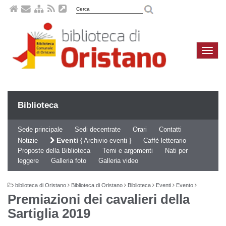
Naviga
compa
Biblioteca
Sede principale
Sedi decentrate
Orari
Contatti
Eventi
Notizie
Archivio eventi
Caffè letterario
Proposte della Biblioteca
Temi e argomenti
Nati per
leggere
Galleria foto
Galleria video
biblioteca di Oristano
Biblioteca di Oristano
Biblioteca
Eventi
Evento
Premiazioni dei cavalieri della
Sartiglia 2019