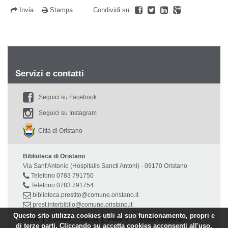
Invia
Stampa
Condividi su:
Servizi e contatti
Seguici su Facebook
Seguici su Instagram
Città di Oristano
Biblioteca di Oristano
Via Sant'Antonio (Hospitalis Sancti Antoni) - 09170 Oristano
Telefono 0783 791750
Telefono 0783 791754
biblioteca.prestito@comune.oristano.it
prest.interbiblio@comune.oristano.it
Questo sito utilizza cookies utili al suo funzionamento, propri e
Home
|
Contatti
|
Mappa
|
Privacy
|
Dichiarazione di
di terze parti. Cliccando su accetta cookies acconsenti all'uso.